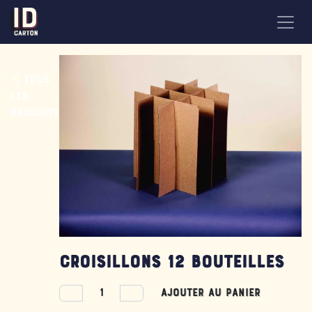
Se rendre au contenu
Tous
les
produits
Croisillons 12 Bouteilles
Ajouter au panier