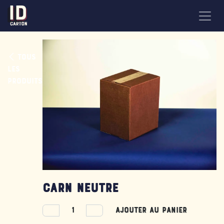
Se rendre au contenu
Tous
les
produits
CARN Neutre
Ajouter au panier