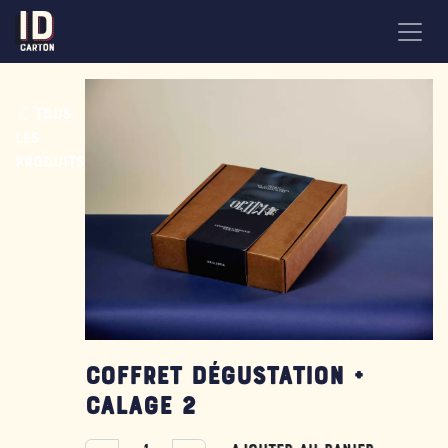
Se rendre au contenu
Tous
les
produits
Coffret dégustation +
Calage 2