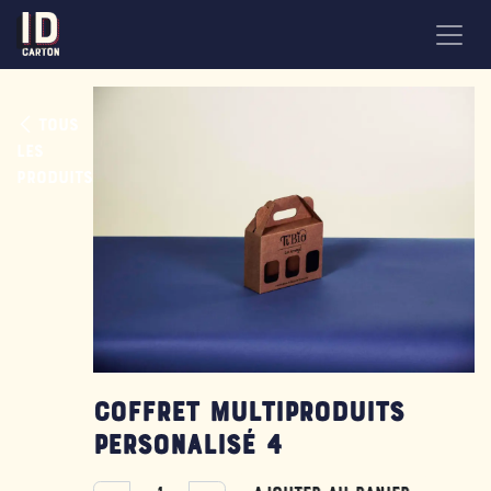
Se rendre au contenu
Tous
les
produits
Coffret Multiproduits
personalisé 4